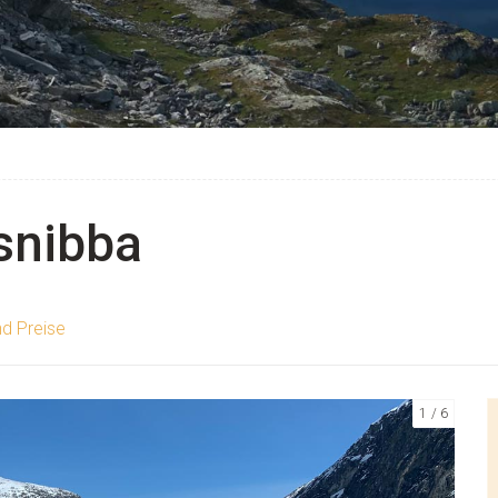
lsnibba
nd Preise
1
6