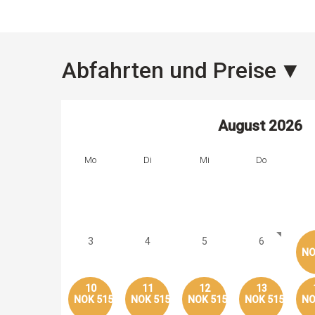
Abfahrten und Preise
August
2026
Mo
Di
Mi
Do
3
4
5
6
NO
10
11
12
13
NOK 515
NOK 515
NOK 515
NOK 515
NO