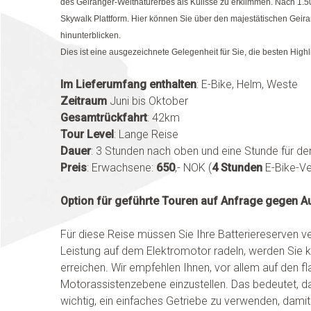
des Geiranger-Weltnaturerbes als Kulisse zu erklimmen. Nach 1.
Skywalk Plattform. Hier können Sie über den majestätischen Geiran
hinunterblicken.
Dies ist eine ausgezeichnete Gelegenheit für Sie, die besten Highl
Im Lieferumfang enthalten
: E-Bike, Helm, Weste
Zeitraum
Juni bis Oktober
Gesamtrückfahrt
: 42km
Tour Level
: Lange Reise
Dauer
: 3 Stunden nach oben und eine Stunde für de
Preis
: Erwachsene:
650
,- NOK (
4 Stunden
E-Bike-Ver
Option für geführte Touren auf Anfrage gegen Auf
Für diese Reise müssen Sie Ihre Batteriereserven v
Leistung auf dem Elektromotor radeln, werden Sie ku
erreichen. Wir empfehlen Ihnen, vor allem auf den f
Motorassistenzebene einzustellen. Das bedeutet, da
wichtig, ein einfaches Getriebe zu verwenden, damit