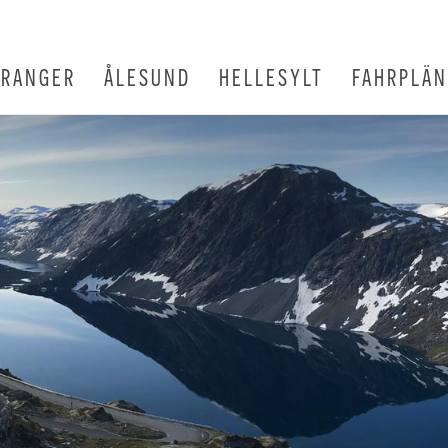
IRANGER
ÅLESUND
HELLESYLT
FAHRPLÄ