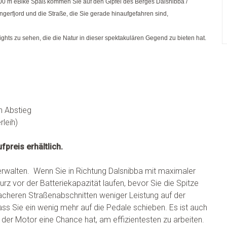
500 m eBike Spaß kommen Sie auf den Gipfel des Berges Dalsnibba /
gerfjord und die Straße, die Sie gerade hinaufgefahren sind,
ights zu sehen, die die Natur in dieser spektakulären Gegend zu bieten hat.
n Abstieg
leih)
preis erhältlich.
erwalten. Wenn Sie in Richtung Dalsnibba mit maximaler
rz vor der Batteriekapazität laufen, bevor Sie die Spitze
lacheren Straßenabschnitten weniger Leistung auf der
ss Sie ein wenig mehr auf die Pedale schieben. Es ist auch
 der Motor eine Chance hat, am effizientesten zu arbeiten.