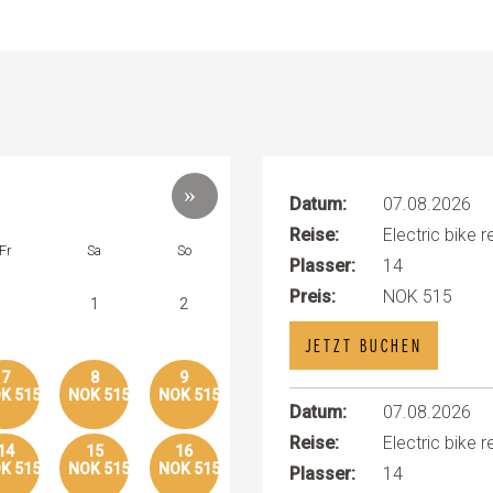
Datum:
07.08.2026
Reise:
Electric bike r
Fr
Sa
So
Plasser:
14
Preis:
NOK 515
1
2
JETZT BUCHEN
7
8
9
K 515
NOK 515
NOK 515
Datum:
07.08.2026
Reise:
Electric bike r
14
15
16
K 515
NOK 515
NOK 515
Plasser:
14