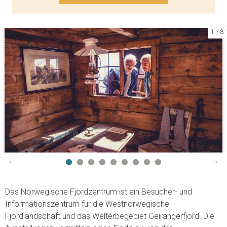
1
8
KONTAKTIEREN SIE UNS
Telefon:
+47 70 26 30 07
E-Mail:
booking@visitgeiranger.com
Facebook:
visitgeiranger
Instagram:
visitgeiranger_com
TripAdvisor:
Visit Geiranger AS
KONTAKTFORMULAR
RUFEN SIE UNS AN
Das Norwegische Fjordzentrum ist ein Besucher- und
Informationszentrum für die Westnorwegische
Fjordlandschaft und das Welterbegebiet Geirangerfjord. Die