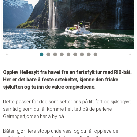
E-post:
booking@visitgeiranger.com
Facebook:
visitgeiranger
Instagram:
visitgeiranger_com
TripAdvisor:
Visit Geiranger AS
KONTAKTSKJEMA
RING OSS
Opplev Hellesylt fra havet fra en fartsfylt tur med RIB-båt.
Her er det bare å feste setebeltet, kjenne den friske
sjøluften og ta inn de vakre omgivelsene.
Dette passer for deg som setter pris på litt fart og sjøsprøyt
samtidig som du får komme helt tett på de perlene
Geirangerfjorden har å by på.
Båten gjør flere stopp underveis, og du får oppleve de