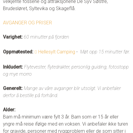
velkjente fossene og attraksjonene De Syv Søstre,
Brudesløret, Syltevika og Skageflå.
AVGANGER OG PRISER
Varighet: 
60 minutter på fjorden
Oppmøtested: 
Hellesylt Camping
 - 
 Møt opp 15 minutter før.
Inkludert: 
Flytevester, flytedrakter, personlig guiding, fotostopp 
og mye morro
Generelt: 
Mange av våre avganger blir utsolgt. Vi anbefaler 
derfor å bestille på forhånd.
Alder:
Barn må minimum være fylt 3 år. Barn som er 15 år eller 
yngre må reise ifølge med en voksen. Vi anbefaler ikke turen 
for gravide, personer med ryggproblem eller de som sitter i 