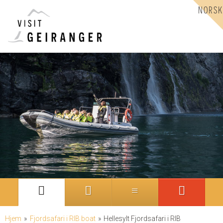
NORSK
Hjem
»
Fjordsafari i RIB boat
»
Hellesylt Fjordsafari i RIB