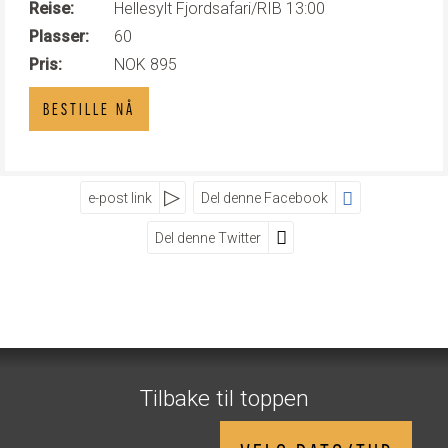
Reise:
Hellesylt Fjordsafari/RIB 13:00
Plasser:
60
Pris:
NOK 895
BESTILLE NÅ
e-post link
Del denne Facebook
Del denne Twitter
SOSIALE MEDIER
Visit Geiranger AS
Street
Zip
City
Tilbake til toppen
Telefon
70 26 30 07
©
booking@visitgeiranger.com
2026