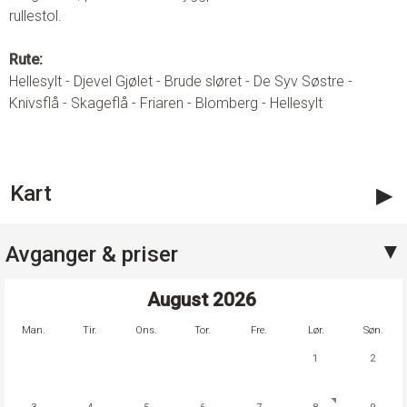
rullestol.
Rute:  
Hellesylt - Djevel Gjølet - Brude sløret - De Syv Søstre - 
Knivsflå - Skageflå - Friaren - Blomberg - Hellesylt
Kart
Avganger & priser
August
2026
Man.
Tir.
Ons.
Tor.
Fre.
Lør.
Søn.
1
2