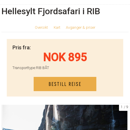
Hellesylt Fjordsafari i RIB
Oversikt
Kart
Avganger & priser
Pris fra:
NOK 895
Transporttype:
RIB BÅT
BESTILL REISE
1
9
KONTAKT OSS
Telefon:
70 26 30 07