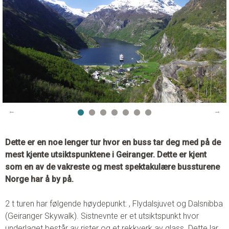
Telefon:
70 26 30 07
E-post:
booking@visitgeiranger.com
Facebook:
visitgeiranger
Instagram:
visitgeiranger_com
TripAdvisor:
Visit Geiranger AS
KONTAKTSKJEMA
RING OSS
Dette er en noe lenger tur hvor en buss tar deg med på de
mest kjente utsiktspunktene i Geiranger. Dette er kjent
som en av de vakreste og mest spektakulære bussturene
Norge har å by på.
2 t turen har følgende høydepunkt: , Flydalsjuvet og Dalsnibba
(Geiranger Skywalk). Sistnevnte er et utsiktspunkt hvor
underlaget består av rister og et rekkverk av glass. Dette lar