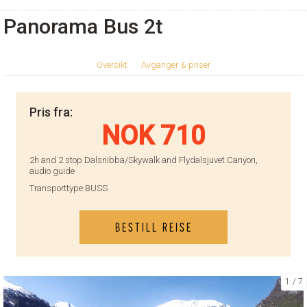
Panorama Bus 2t
Oversikt
Avganger & priser
Pris fra:
NOK 710
2h and 2 stop Dalsnibba/Skywalk and Flydalsjuvet Canyon,
audio guide
Transporttype:
BUSS
BESTILL REISE
1
7
KONTAKT OSS