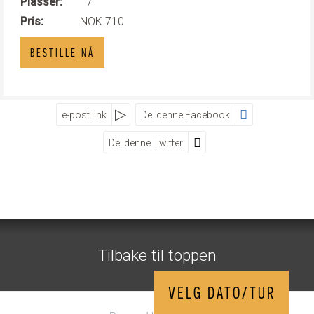
Plasser:
17
Pris:
NOK 710
BESTILLE NÅ
e-post link
Del denne Facebook
Del denne Twitter
SOSIALE MEDIER
Visit Geiranger AS
Street
Zip
City
Tilbake til toppen
Telefon
70 26 30 07
©
booking@visitgeiranger.com
2026
VELG DATO/TUR