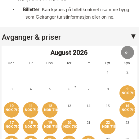
Billetter
: Kan kjøpes på billettkontoret i samme bygg
som Geiranger turistinformasjon eller online.
Avganger & priser
August
2026
Man.
Tir.
Ons.
Tor.
Fre.
Lør.
Søn.
1
2
3
4
5
6
7
8
9
NOK 710
10
11
12
13
14
15
16
NOK 710
NOK 710
NOK 710
NOK 710
17
18
19
20
21
22
23
NOK 710
NOK 710
NOK 710
NOK 710
NOK 710