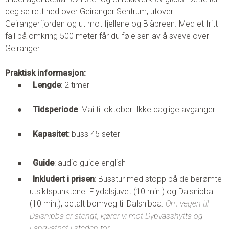
deg se rett ned over Geiranger Sentrum, utover
Geirangerfjorden og ut mot fjellene og Blåbreen. Med et fritt
fall på omkring 500 meter får du følelsen av å sveve over
Geiranger.
Praktisk informasjon:
●
Lengde
: 2 timer
●
Tidsperiode
: Mai til oktober: Ikke daglige avganger.
●
Kapasitet
: buss 45 seter
●
Guide
: audio guide english
●
Inkludert i prisen
: Busstur med stopp på de berømte
utsiktspunktene Flydalsjuvet (10 min.) og Dalsnibba
(10 min.), betalt bomveg til Dalsnibba.
Om vegen til
Dalsnibba er stengt, kjører vi mot Dypvasshytta og
Langvatnet i steden for.