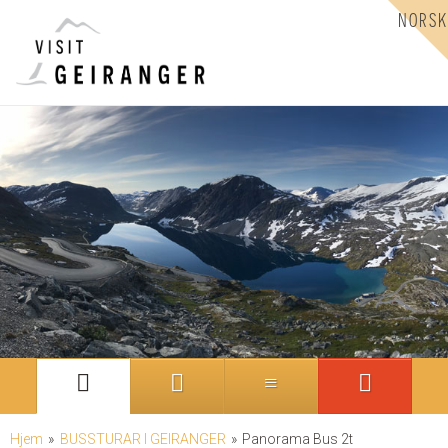
NORSK
Hjem
»
BUSSTURAR I GEIRANGER
»
Panorama Bus 2t