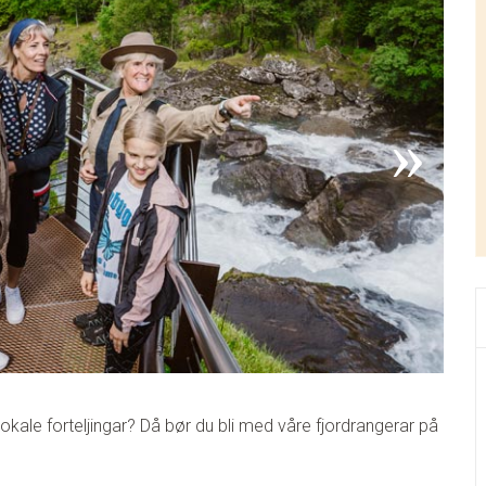
lokale forteljingar? Då bør du bli med våre fjordrangerar på