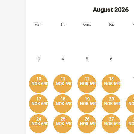
August
2026
Man.
Tir.
Ons.
Tor.
F
3
4
5
6
10
11
12
13
NOK 690
NOK 690
NOK 690
NOK 690
17
18
19
20
NOK 690
NOK 690
NOK 690
NOK 690
NO
24
25
26
27
NOK 690
NOK 690
NOK 690
NOK 690
NO