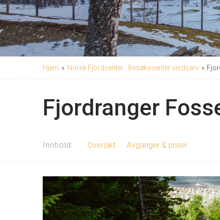
Hjem
»
Norsk Fjordsenter - Besøkssenter verdsarv
»
Fjo
Fjordranger Foss
Innhold
Oversikt
Avganger & priser