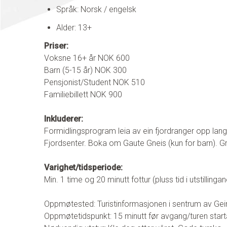
Språk: Norsk / engelsk
Alder: 13+
Priser:
Voksne 16+ år NOK 600
Barn (5-15 år) NOK 300
Pensjonist/Student NOK 510
Familiebillett NOK 900
Inkluderer:
Formidlingsprogram leia av ein fjordranger opp la
Fjordsenter.
Boka om Gaute Gneis (kun for barn).
Gr
Varighet/tidsperiode:
Min. 1 time og 20 minutt fottur (pluss tid i utstillinga
Oppmøtested: Turistinformasjonen i sentrum av Gei
Oppmøtetidspunkt: 15 minutt før avgang/turen start