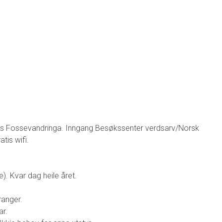
ngs Fossevandringa.
Inngang Besøkssenter verdsarv/Norsk
atis wifi.
ne). Kvar dag heile året.
ranger.
ar.