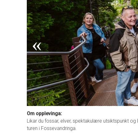
Om opplevinga:
Likar du fossar, elver, spektakulære utsiktspunkt og 
turen i Fossevandringa.