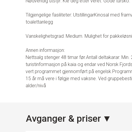
Nødvendig utstyr: Kle deg etter vêret. Gode tursko. 
Tilgjengelige fasiliteter:
Utstillingar
Kinosal med framv
toalettanlegg
Vanskelighetsgrad: Medium.
Mulighet for pakkeløsn
Annen informasjon:
Nettsalg stenger 48 timar før.
Antall deltakarar: Min.
turistinformasjon på kaia og endar ved Norsk Fjords
vert programmet gjennomført på engelsk.
Programme
15 år må vere i følgje med vaksne.
Ved gruppebestill
alder/nivå
Avganger & priser