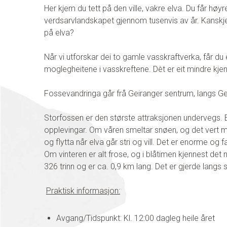
Her kjem du tett på den ville, vakre elva. Du får hø
verdsarvlandskapet gjennom tusenvis av år. Kanskje f
på elva?
Når vi utforskar dei to gamle vasskraftverka, får du e
moglegheitene i vasskreftene. Dèt er eit mindre kjen
Fossevandringa går frå Geiranger sentrum, langs Gei
Storfossen er den største attraksjonen undervegs. El
opplevingar. Om våren smeltar snøen, og det vert myk
og flytta når elva går stri og vill. Det er enorme og 
Om vinteren er alt frose, og i blåtimen kjennest de
326 trinn og er ca. 0,9 km lang. Det er gjerde langs 
Praktisk informasjon:
Avgang/Tidspunkt: Kl. 12:00 dagleg heile året