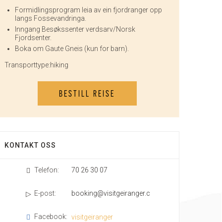
Formidlingsprogram leia av ein fjordranger opp
langs Fossevandringa.
Inngang Besøkssenter verdsarv/Norsk
Fjordsenter.
Boka om Gaute Gneis (kun for barn).
Transporttype:
hiking
BESTILL REISE
KONTAKT OSS
Telefon:
70 26 30 07
E-post:
booking@visitgeiranger.com
Facebook:
visitgeiranger