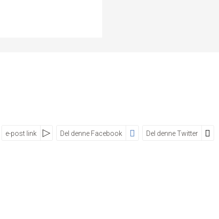
e-post link
Del denne Facebook
Del denne Twitter