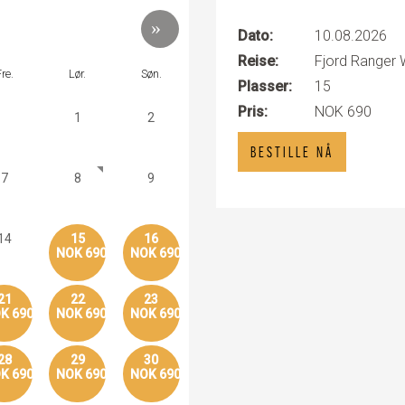
Dato:
10.08.2026
Reise:
Fjord Ranger W
re.
Lør.
Søn.
Plasser:
15
Pris:
NOK 690
1
2
BESTILLE NÅ
7
8
9
14
15
16
NOK 690
NOK 690
21
22
23
K 690
NOK 690
NOK 690
28
29
30
K 690
NOK 690
NOK 690