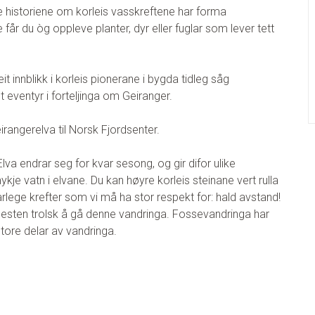
yre historiene om korleis vasskreftene har forma
år du òg oppleve planter, dyr eller fuglar som lever tett
it innblikk i korleis pionerane i bygda tidleg såg
t eventyr i forteljinga om Geiranger.
rangerelva til Norsk Fjordsenter.
va endrar seg for kvar sesong, og gir difor ulike
je vatn i elvane. Du kan høyre korleis steinane vert rulla
farlege krefter som vi må ha stor respekt for: hald avstand!
t nesten trolsk å gå denne vandringa. Fossevandringa har
store delar av vandringa.