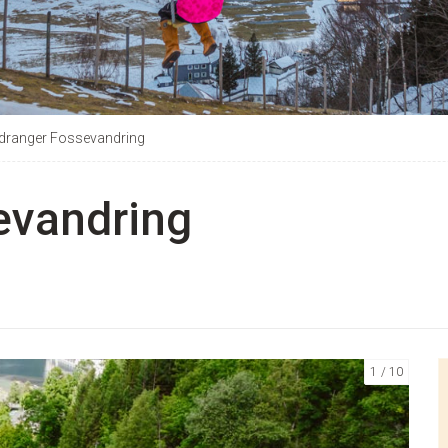
rdranger Fossevandring
evandring
1
10