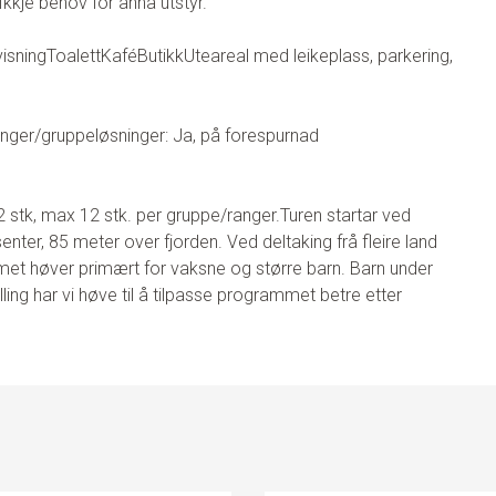
Ikkje behov for anna utstyr.
isning
Toalett
Kafé
Butikk
Uteareal med leikeplass, parkering,
inger/gruppeløsninger: Ja, på forespurnad
 2 stk, max 12 stk. per gruppe/ranger.
Turen startar ved
enter, 85 meter over fjorden.
Ved deltaking frå fleire land
t høver primært for vaksne og større barn. Barn under
ing har vi høve til å tilpasse programmet betre etter