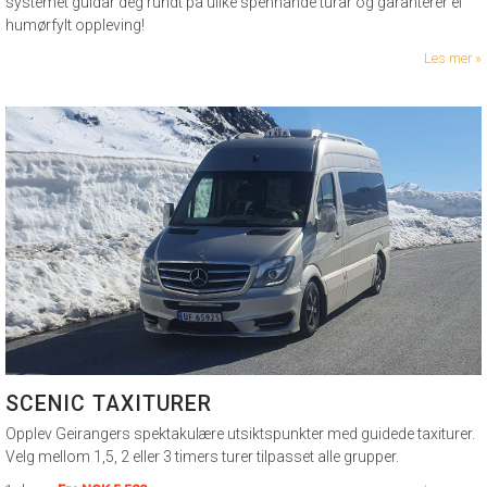
systemet guidar deg rundt på ulike spennande turar og garanterer ei
humørfylt oppleving!
Les mer
SCENIC TAXITURER
Opplev Geirangers spektakulære utsiktspunkter med guidede taxiturer.
Velg mellom 1,5, 2 eller 3 timers turer tilpasset alle grupper.