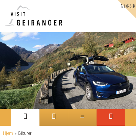
NORSK
Hjem
»
Bilturer