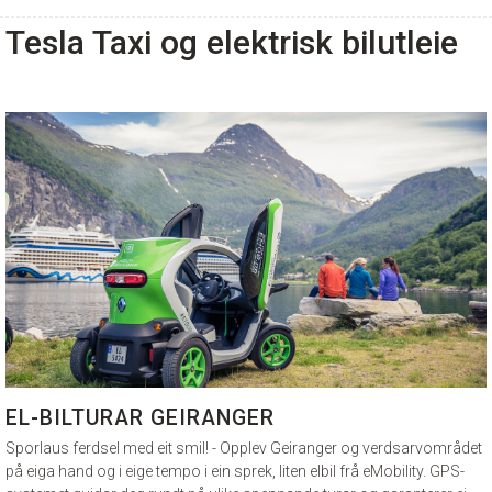
Tesla Taxi og elektrisk bilutleie
EL-BILTURAR GEIRANGER
Sporlaus ferdsel med eit smil!
-
Opplev Geiranger og verdsarvområdet
på eiga hand og i eige tempo i ein sprek, liten elbil frå eMobility. GPS-